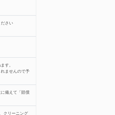
ください
ねます。
られませんので予
故に備えて「賠償
が、クリーニング