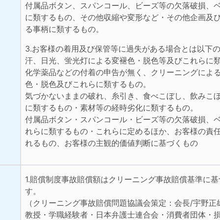
付属品ボタン、スパンコール、ビーズ等の欠落破損、
に類するもの、その他収縮や変形など・その他企画及
る事柄に類するもの。
3.お客様の着用及び保管等に過失がある場合とは以下
汗、日光、蛍光灯による変褪色・脱色等及びこれらに
化学薬品などの付着の申告が無く、クリーニングによ
色・脱色及びこれらに類するもの。
気づかないままの破れ、糸引き、食べこぼし、飲みこ
に類するもの・素材等の経時劣化に類するもの。
付属品ボタン・スパンコール・ビーズ等の欠落破損、
れらに類するもの・これらに定めるほか、お客様の責
れるもの、お客様の主観的価値判断に基づくもの
1.賠償制度事故賠償額はクリーニング事故賠償基準に
す。
（クリーニング事故賠償問題協議会策定：会長/宇野正
教授・学職経験者・日本弁護士連合会・消費者団体・