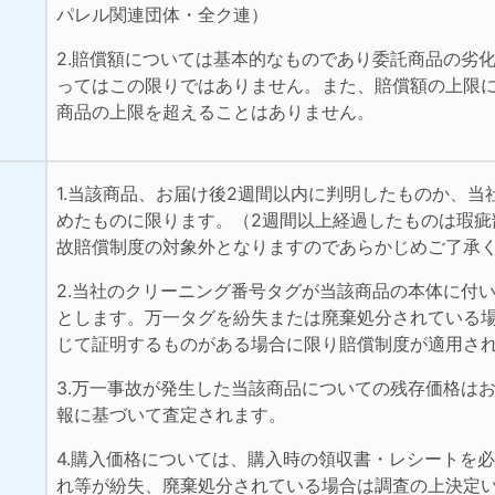
パレル関連団体・全ク連）
2.賠償額については基本的なものであり委託商品の劣
ってはこの限りではありません。また、賠償額の上限
商品の上限を超えることはありません。
1.当該商品、お届け後2週間以内に判明したものか、当
めたものに限ります。（2週間以上経過したものは瑕疵
故賠償制度の対象外となりますのであらかじめご了承
2.当社のクリーニング番号タグが当該商品の本体に付
とします。万一タグを紛失または廃棄処分されている
じて証明するものがある場合に限り賠償制度が適用さ
3.万一事故が発生した当該商品についての残存価格は
報に基づいて査定されます。
4.購入価格については、購入時の領収書・レシートを
れ等が紛失、廃棄処分されている場合は調査の上決定