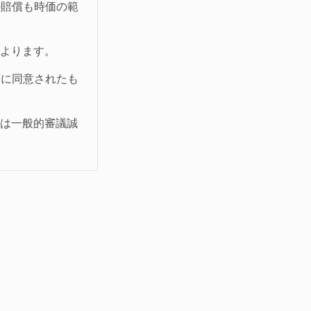
の賠償も時価の範
によります。
度に同意されたも
ては一般的審議誠