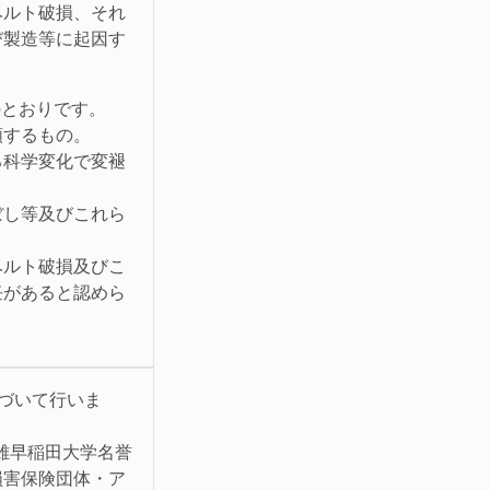
ベルト破損、それ
び製造等に起因す
のとおりです。
類するもの。
る科学変化で変褪
ぼし等及びこれら
ベルト破損及びこ
任があると認めら
基づいて行いま
雄早稲田大学名誉
損害保険団体・ア